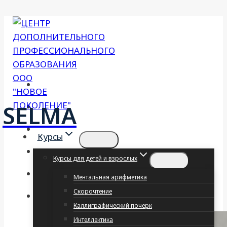
Перейти
к
содержимому
SELMA
Курсы
Курсы для детей и взрослых
Ментальная арифметика
Скорочтение
Каллиграфический почерк
Интеллектика